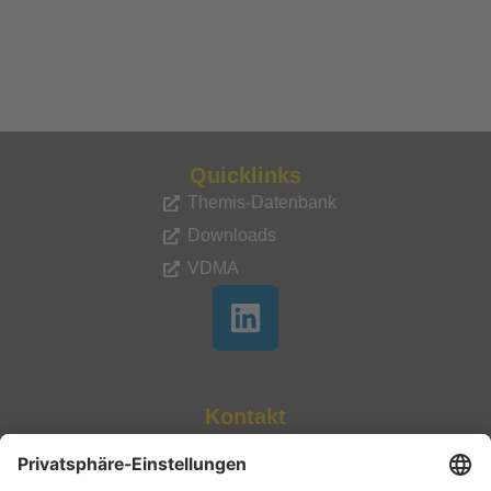
Quicklinks
Themis-Datenbank
Downloads
VDMA
Kontakt
+49 69 6603 1272
fvb@vdma.org