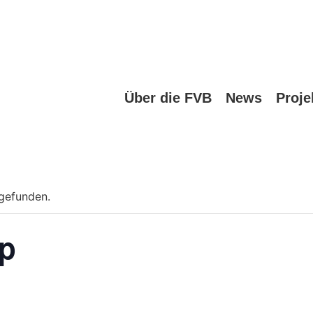
Über die FVB
News
Proje
tgefunden.
p